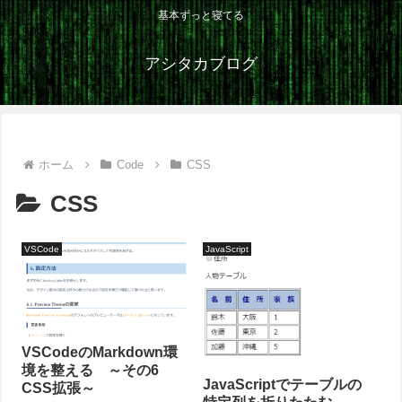
基本ずっと寝てる
アシタカブログ
ホーム
Code
CSS
CSS
VSCode
JavaScript
VSCodeのMarkdown環
境を整える ～その6
JavaScriptでテーブルの
CSS拡張～