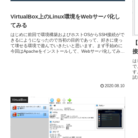
VirtualBox上のLinux環境をWebサーバ化し
てみる
はじめに前回で環境構築およびホストOSからSSH接続がで
きるにようになったので当初の目的であって、好きに使っ
【
て壊せる環境で遊んでいきたいと思います。まず手始めに
接
今回はApacheをインストールして、Webサーバ化してみた
いと思います。本記事...
は
で
す
試
2020.08.10
VirtualBox