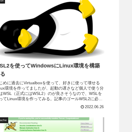
nux
SL2を使ってWindowsにLinux環境を構築
る
じめに過去にVirtualboxを使って、好きに使って壊せる
inux環境を作ってましたが、起動の遅さなど個人で使う分
はWSL（正式にはWSL2）のが良さそうなので、WSLを
ってLinux環境を作ってみる。記事のゴールWSL2に必要
..
2022.06.26
ache