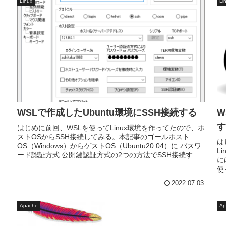
Linux
Li
WSLで作成したUbuntu環境にSSH接続する
W
す
はじめに前回、WSLを使ってLinux環境を作ってたので、ホ
ストOSからSSH接続してみる。本記事のゴールホスト
は
OS（Windows）からゲストOS（Ubuntu20.04）に パスワ
L
ード認証方式 公開鍵認証方式の2つの方法でSSH接続す
に
る...
使
な.
2022.07.03
Apache
Ap