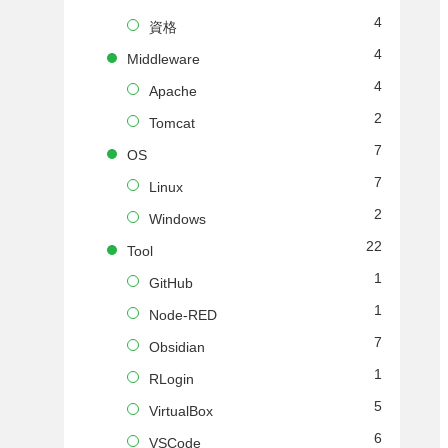
4
資格
4
Middleware
4
Apache
2
Tomcat
7
OS
7
Linux
2
Windows
22
Tool
1
GitHub
1
Node-RED
7
Obsidian
1
RLogin
5
VirtualBox
6
VSCode