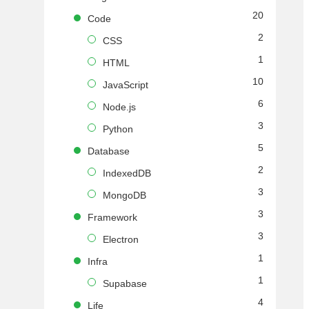
20
Code
2
CSS
1
HTML
10
JavaScript
6
Node.js
3
Python
5
Database
2
IndexedDB
3
MongoDB
3
Framework
3
Electron
1
Infra
1
Supabase
4
Life