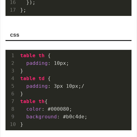
  }
}
css
table
th
{
padding
: 
10px
}
table
td
{
padding
: 
3px
10px
}
table
th
{
color
: 
#000080
background
: 
#b0c4de
}