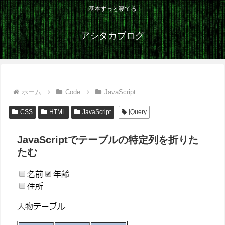
基本ずっと寝てる
アシタカブログ
ホーム
Code
JavaScript
CSS
HTML
JavaScript
jQuery
JavaScriptでテーブルの特定列を折りた
たむ