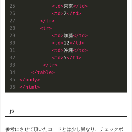
<
td
>
東京
</
td
>
<
td
>
2
</
td
>
</
tr
>
<
tr
>
<
td
>
加藤
</
td
>
<
td
>
12
</
td
>
<
td
>
沖縄
</
td
>
<
td
>
5
</
td
>
</
tr
>
</
table
>
</
body
>
</
html
>
js
参考にさせて頂いたコードとは少し異なり、チェックボ