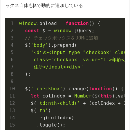
ックス自体もjsで動的に追加している
window
.onload = 
function
(
) 
{
const
 $ = 
window
// チェックボックスをDOMに追加
  $(
'body'
'<div><input type="checkbox" class
     class="checkbox" value="1">年齢</in
     住所</input><div>'
  );

  $(
'.checkbox'
).change(
function
(
) 
{
let
 colIndex = 
Number
($(
this
).val(
    $(
'td:nth-child('
 + (colIndex + 
1
)
    $(
'th'
)

      .eq(colIndex)
