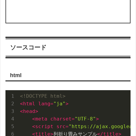
ソースコード
html
<!DOCTYPE html>
<
html
lang
=
"ja"
>
<
head
>
<
meta
charset
=
"UTF-8"
>
<
script
src
=
"https://ajax.googleap
<
title
>
列折り畳みサンプル
</
title
>