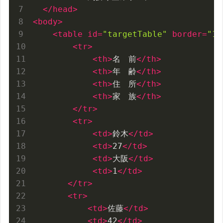
</
head
>
<
body
>
<
table
id
=
"targetTable"
border
=
"1"
<
tr
>
<
th
>
名　前
</
th
>
<
th
>
年　齢
</
th
>
<
th
>
住　所
</
th
>
<
th
>
家　族
</
th
>
</
tr
>
<
tr
>
<
td
>
鈴木
</
td
>
<
td
>
27
</
td
>
<
td
>
大阪
</
td
>
<
td
>
1
</
td
>
</
tr
>
<
tr
>
<
td
>
佐藤
</
td
>
<
td
>
42
</
td
>