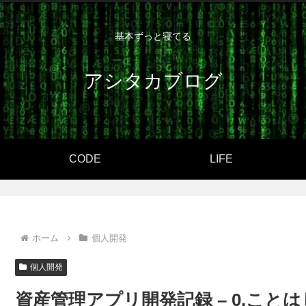
基本ずっと寝てる
アシタカブログ
CODE
LIFE
ホーム
個人開発
個人開発
資産管理アプリ開発記録 – 0.こと